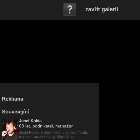
zavřít galerii
Reklama
Související
Josef Kokta
69 let
, podnikatel, manažer
Josef Kokta je podnikatel v oblasti medií,
marketingu a reklamy. Narodil se ...