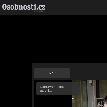
6
/
?
Nahrávám celou
galerii...