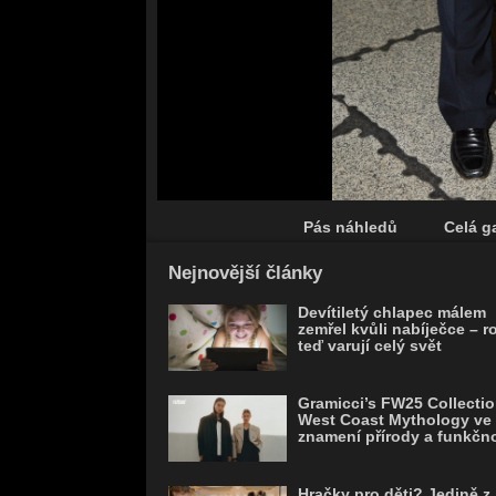
Pás náhledů
Celá ga
Save
Nejnovější články
Devítiletý chlapec málem
zemřel kvůli nabíječce – r
teď varují celý svět
Gramicci’s FW25 Collectio
West Coast Mythology ve
znamení přírody a funkčno
Hračky pro děti? Jedině z