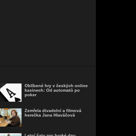
Oblíbené hry v českých online
kasinech: Od automatů po
poker
Zemřela divadelní a filmová
herečka Jana Hlaváčová
Letní šaty pro horké dny