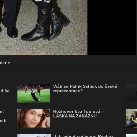
lerie
Vrátí se Patrik Schick do české
odiče
reprezentace?
n:
Rozhovor Eva Toulová –
LÁSKA NA ZAKÁZKU
sti
Jak vybrat správnou Reebok