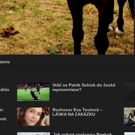
lerie
Vrátí se Patrik Schick do české
odiče
reprezentace?
n:
Rozhovor Eva Toulová –
LÁSKA NA ZAKÁZKU
sti
Jak vybrat správnou Reebok