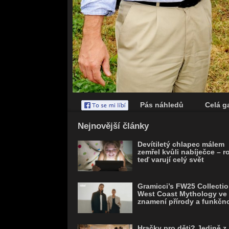
Pás náhledů
Celá ga
Save
Nejnovější články
Devítiletý chlapec málem
zemřel kvůli nabíječce – r
teď varují celý svět
Gramicci’s FW25 Collectio
West Coast Mythology ve
znamení přírody a funkčno
Hračky pro děti? Jedině z