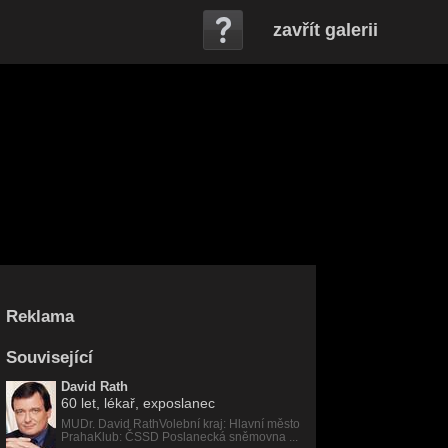
zavřít galerii
Reklama
Související
David Rath
60 let
, lékař, exposlanec
MUDr. David RathVolební kraj: Hlavní město
PrahaKlub: ČSSD Poslanecká sněmovna ...