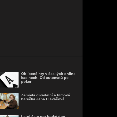
Oblíbené hry v českých online
kasinech: Od automatů po
poker
Zemřela divadelní a filmová
herečka Jana Hlaváčová
Letní šaty pro horké dny