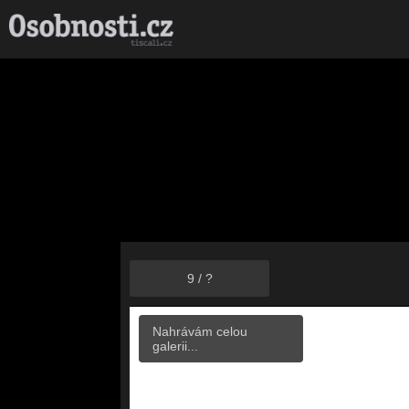
9
/
?
Nahrávám celou
galerii...